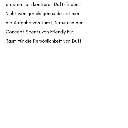
entsteht ein konträres Duft-Erlebnis.
Nicht weniger als genau das ist hier
die Aufgabe von Kunst, Natur und den
Concept Scents von Friendly Fur:
Raum für die Persönlichkeit von Duft
und Mensch lassen oder gar schaffen.
Nikolas
Gleber:
the
Beginning
Nach Stationen in Bogotá, Perth, Paris
und London lebt und arbeitet Nikolas
Gleber seit 2000 in und aus Berlin als
Konzeptioner. In seiner Arbeit geht es