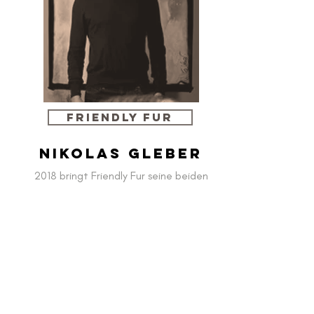
FRIENDLY FUR
NIKOLAS GLEBER
2018 bringt Friendly Fur seine beiden
Concept Scents „À Rebours“ und „The
Green Carnation“ heraus: im neuen
Look&Feel: Minimalistisch und frisch setzt
sich Konzeptioner Nikolas Gleber in der
neuen
Sleek & Chic Edition mit den
beiden Geschichten seiner Friendly Fur
Düfte auseinander. Kunst und Natur