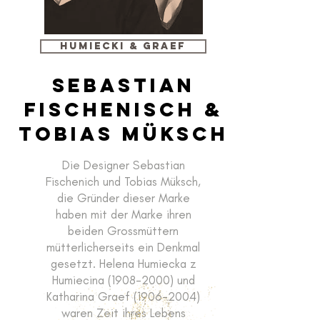
HUMIECKI & GRAEF
Sebastian
Fischenisch &
Tobias Müksch
Die Designer Sebastian
Fischenich und Tobias Müksch,
die Gründer dieser Marke
haben mit der Marke ihren
beiden Grossmüttern
mütterlicherseits ein Denkmal
gesetzt. Helena Humiecka z
Humiecina
(1908-2000)
und
Katharina Graef
(1906-2004)
waren Zeit ihres Lebens