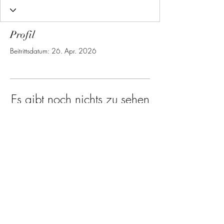
Profil
Beitrittsdatum: 26. Apr. 2026
Es gibt noch nichts zu sehen
Wenn dieses Mitglied Infos über sich
selbst hinzufügt, erscheinen diese hier.